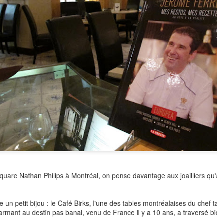
uare Nathan Philips à Montréal, on pense davantage aux joailliers qu'
èle un petit bijou : le Café Birks, l'une des tables montréalaises du chef
mant au destin pas banal, venu de France il y a 10 ans, a traversé bie