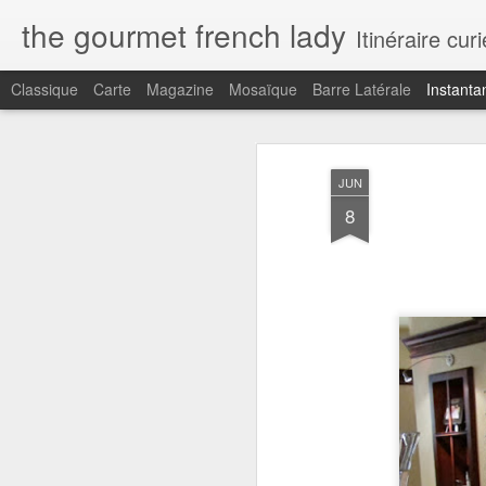
the gourmet french lady
Itinéraire cu
Classique
Carte
Magazine
Mosaïque
Barre Latérale
Instanta
JUN
8
C'est la vie...