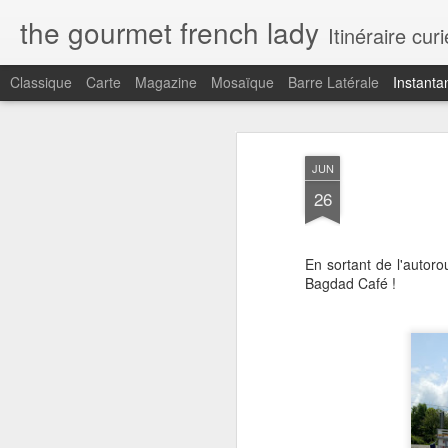
the gourmet french lady
Itinéraire cu
Classique
Carte
Magazine
Mosaïque
Barre Latérale
Instanta
JUN
26
En sortant de l'autoro
Bagdad Café !
C'est la vie...