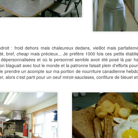
droit : froid dehors mais chaleureux dedans, vieillot mais parfaitem
ité, bref,
cheap
mais précieux... Je préfère 1000 fois ces petits étab
t dépersonnalisées et où le personnel semble avoir été posé là par ha
ron blaguait avec tout le monde et la patronne faisait plein d'efforts 
e de prendre un acompte sur ma portion de nourriture canadienne hebdo
er, alors c'est parti pour un oeuf miroir-saucisses, confiture de bleuet 