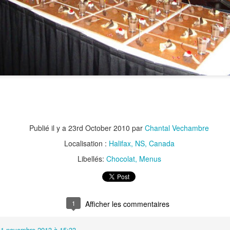
Publié il y a
23rd October 2010
par
Chantal Vechambre
Localisation :
Halifax, NS, Canada
Libellés:
Chocolat
Menus
Super Bowl XLIX
1
Afficher les commentaires
11 novembre 2013 à 15:33