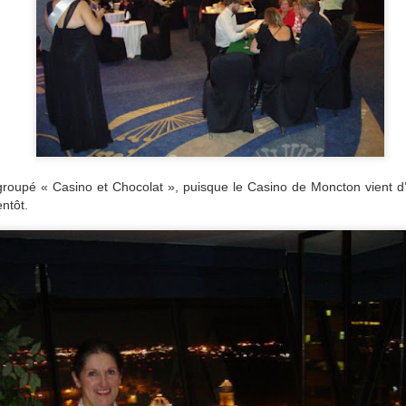
 groupé « Casino et Chocolat », puisque le Casino de Moncton vient d’
ntôt.