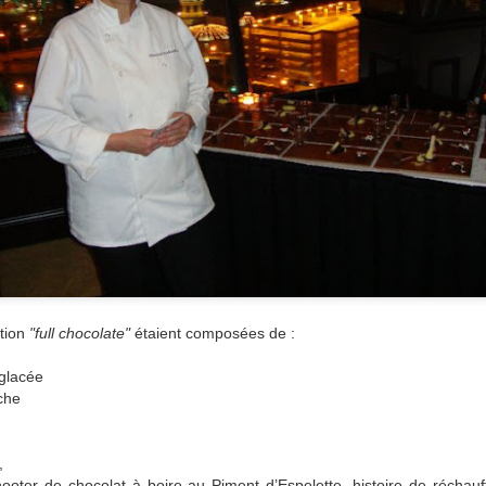
tion
"full chocolate"
étaient composées de :
glacée
che
,
shooter de chocolat à boire au Piment d’Espelette, histoire de réchau