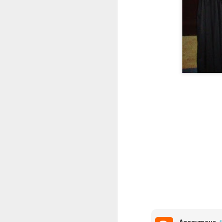
Cabbage Roll…..
Anonymous