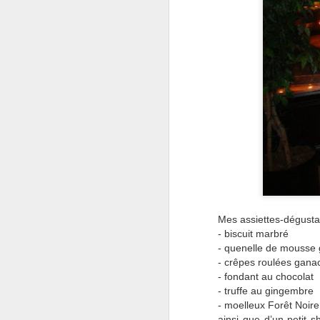
Mes assiettes-dégusta
- biscuit marbré
- quenelle de mousse 
- crêpes roulées gana
- fondant au chocolat
- truffe au gingembre
- moelleux Forêt Noire
ainsi que d’un petit 