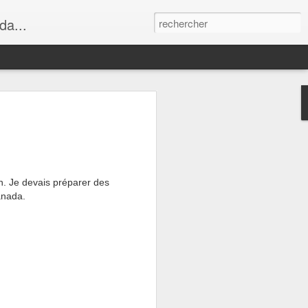
da...
n. Je devais préparer des
anada.