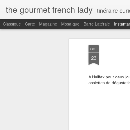
the gourmet french lady
Itinéraire cu
Classique
Carte
Magazine
Mosaïque
Barre Latérale
Instanta
OCT
23
A Halifax pour deux jo
assiettes de dégustat
C'est la vie...