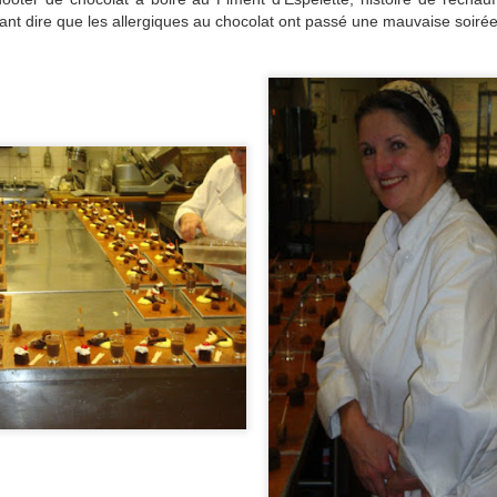
tant dire que les allergiques au chocolat ont passé une mauvaise soirée
Pick Up au Depanneur
Vacances 2015