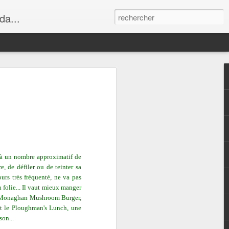
da...
s à un nombre approximatif de
re, de défiler ou de teinter sa
urs très fréquenté, ne va pas
n folie... Il vaut mieux manger
 le Monaghan Mushroom Burger,
st le Ploughman's Lunch, une
son...