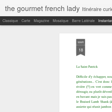
the gourmet french lady
Itinéraire cu
Classique
Carte
Magazine
Mosaïque
Barre Latérale
Instanta
MAR
18
La Saint Patrick
Difficile d'y échapper, no
générations... C'est donc l
rivière (!!) en vert comm
C'est la vie...
dérougir, ou plutôt déverdi
en buvant mais je suis pa
le Braised Lamb Shank (à 
assiette qui réunit jambon 