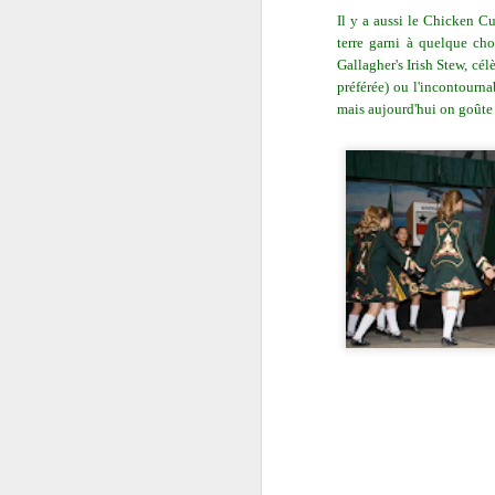
Il y a aussi le Chicken C
terre garni à quelque chos
Gallagher's Irish Stew, cé
préférée) ou l'incontourna
mais aujourd'hui on goûte l
Bizarreries