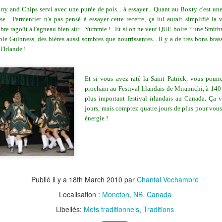
urry and Chips servi avec une purée de pois... à essayer... Quant au Boxty c'est u
e... Parmentier n'a pas pensé à essayer cette recette, ça lui aurait simplifié la v
lèbre ragoût à l'agneau bien sûr... Yummie !.. Et si on ne veut QUE boire ? une Smi
ble Guinness, des bières aussi sombres que nourrissantes... Il y a de très bons b
'Irlande !
Et si vous avez raté la Saint Patrick, vous pourre
prochain au
Festival Irlandais de Miramichi
, à 14
plus important festival irlandais au Canada. Ça v
jours, mais comptez quatre jours de plus pour vous 
énergie !
Publié il y a
18th March 2010
par
Chantal Vechambre
Localisation :
Moncton, NB, Canada
Libellés:
Mets traditionnels
Traditions