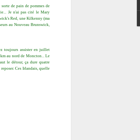
ne sorte de pain de pommes de
ie... Je n'ai pas cité le Mary
thwick's Red, une Kilkenny (ma
rasseurs au Nouveau Brunswick,
z toujours assister en juillet
c'est le temps de l'année...
0 km au nord de Moncton... Le
aut le détour, ça dure quatre
reposer. Ces Irlandais, quelle