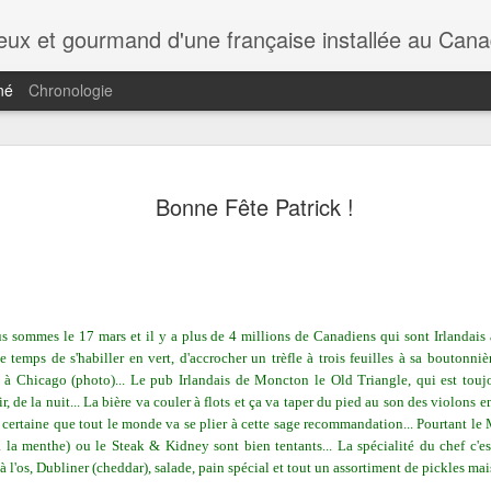
rieux et gourmand d'une française installée au Cana
né
Chronologie
Bonne Fête Patrick !
us sommes
le 17 mars et il y a plus de 4 millions de Canadiens qui sont Irlandai
e temps de s'habiller en vert, d'accrocher un trèfle à trois feuilles à sa boutonniè
e à Chicago (photo)... Le pub Irlandais de Moncton le Old Triangle, qui est toujo
r, de la nuit... La bière va couler à flots et ça va taper du pied au son des violons e
s certaine que tout le monde va se plier à cette sage recommandation... Pourtant
la menthe) ou le Steak & Kidney sont bien tentants... La spécialité du chef c'e
à l'os, Dubliner (cheddar), salade, pain spécial et tout un assortiment de pickles mai